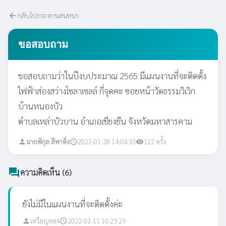
กลับไปกระดานสนทนา
arrow_back
ขอสอบถาม
ขอสอบถามว่าในปีงบประมาณ 2565 มีแผนงานที่จะติดตั้ง
ไฟฟ้าส่องสว่างโซลาเซลล์ กี่จุดคะ ซอยหน้าวัดธรรมวิเวิก
บ้านหนองบัว
ตำบลเหล่าบัวบาน อำเภอเชียงยืน จังหวัดมหาสารคาม
นายพิกุล สีพาติ่ง
2022-01-28 14:04:33
122 ครั้ง
person
schedule
visibility
forum
ความคิดเห็น (6)
ยังไม่มีในแผนงานที่จะติดตั้งค่ะ
เหรียญทอง
2022-02-11 10:23:29
person
schedule