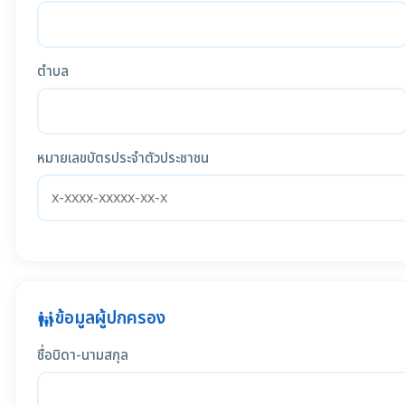
ตำบล
หมายเลขบัตรประจำตัวประชาชน
ข้อมูลผู้ปกครอง
family_restroom
ชื่อบิดา-นามสกุล