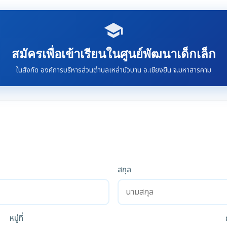
school
สมัครเพื่อเข้าเรียนในศูนย์พัฒนาเด็กเล็ก
ในสังกัด องค์การบริหารส่วนตำบลเหล่าบัวบาน อ.เชียงยืน จ.มหาสารคาม
สกุล
หมู่ที่