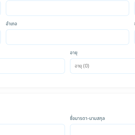
อำเภอ
อายุ
ชื่อมารดา-นามสกุล