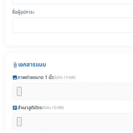
ชื่อผู้อุปการะ
เอกสารแนบ
attach_file
ภาพถ่ายขนาด 1 นิ้ว
photo
(ไม่เกิน 10 MB)
สำเนาสูติบัตร
article
(ไม่เกิน 10 MB)