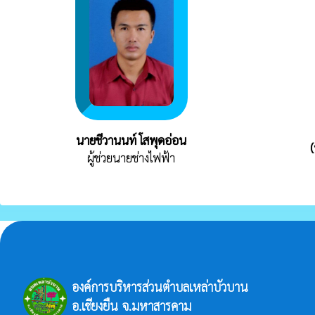
นายชีวานนท์ โสพุดอ่อน
ผู้ช่วยนายช่างไฟฟ้า
องค์การบริหารส่วนตำบลเหล่าบัวบาน
อ.เชียงยืน จ.มหาสารคาม