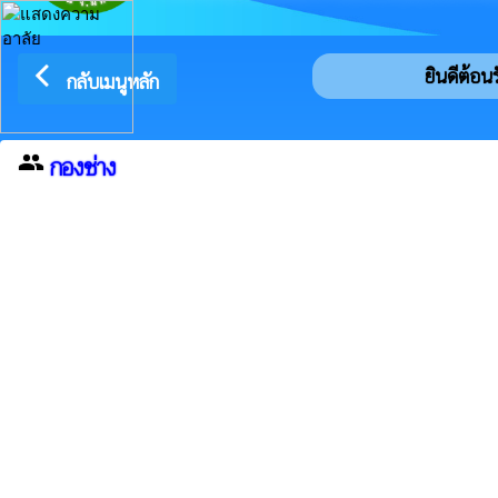
arrow_back_ios
ยินดีต้อนรั
กลับเมนูหลัก
กองช่าง
group