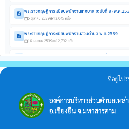
ที่อยู่ไ
องค์การบริหารส่วนตำบลเหล่
อ.เชียงยืน จ.มหาสารคาม