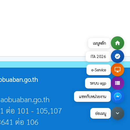
home
เมนูหลัก
verified
ITA 2026
desktop_windows
e-Service
obuaban.go.th
view_list
ระบบ egp
แชทกับหน่วยงาน
@laobuaban.go.th
1 ต่อ 101 - 105,107
keyboard_arrow_down
ย่อเมนู
641 ต่อ 106