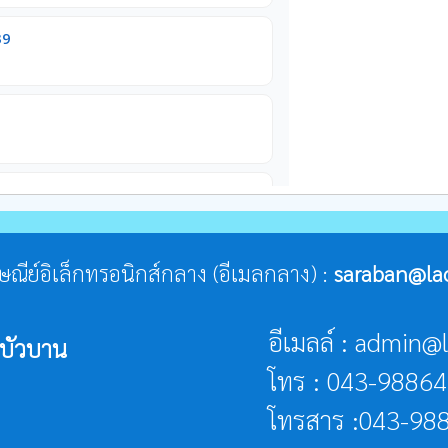
ปรษณีย์อิเล็กทรอนิกส์กลาง (อีเมลกลาง) :
saraban@la
อีเมลล์ : admin
าบัวบาน
โทร : 043-98864
โทรสาร :043-988