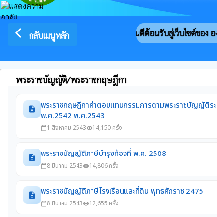
arrow_back_ios
ยินดีต้อนรับสู่เว็บไซต์ของ อ
กลับเมนูหลัก
พระราชบัญญัติ/พระราชกฤษฎีกา